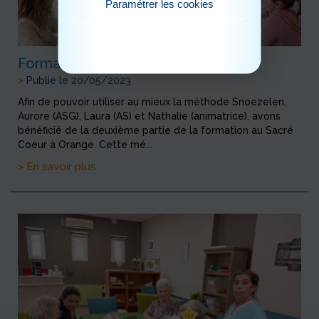
Paramétrer les cookies
Pour consulter notre politique cookies,
cliquez ici
Formation Snoezelen
>
Publié le 20/05/2023
Afin de pouvoir utiliser au mieux la méthode Snoezelen,
Aurore (ASG), Laura (AS) et Nathalie (animatrice), avons
bénéficié de la deuxième partie de la formation au Sacré
Coeur à Orange. Cette mé...
> En savoir plus