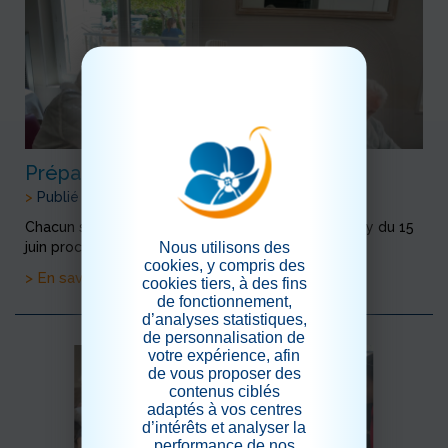
Préparation de la Garden Party
>
Publié le 10/06/2023
Chacun s'active à la préparation de la Garden Party du 15
Nous utilisons des
juin prochain, réalisation des menus et des décors.
cookies, y compris des
> En savoir plus
cookies tiers, à des fins
de fonctionnement,
d’analyses statistiques,
de personnalisation de
votre expérience, afin
de vous proposer des
contenus ciblés
adaptés à vos centres
d’intérêts et analyser la
performance de nos