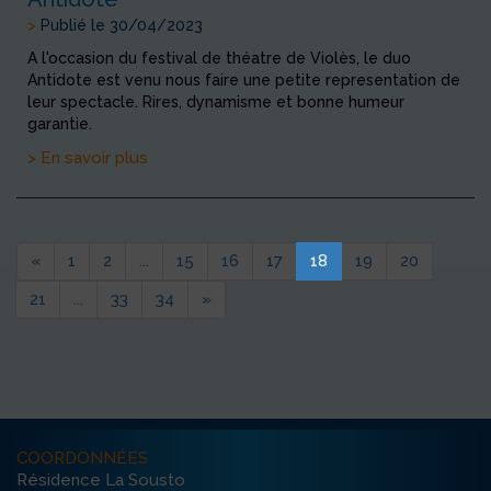
>
Publié le 30/04/2023
A l'occasion du festival de théatre de Violès, le duo
Antidote est venu nous faire une petite representation de
leur spectacle. Rires, dynamisme et bonne humeur
garantie.
> En savoir plus
«
1
2
...
15
16
17
18
19
20
21
...
33
34
»
COORDONNÉES
Résidence La Sousto