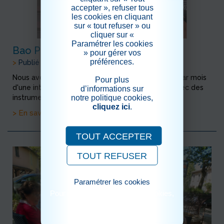
accepter », refuser tous
les cookies en cliquant
sur « tout refuser » ou
cliquer sur «
Paramétrer les cookies
Bao Pao
» pour gérer vos
préférences.
>
Publié le 14/09/2024
Nous avons le plaisir de béneficier, plusieurs fois par mois
Pour plus
d'une intervention musicale assez surprenante avec des
d’informations sur
notre politique cookies,
instruments de musique étonnants .
cliquez ici
.
> En savoir plus
TOUT ACCEPTER
TOUT REFUSER
Paramétrer les cookies
Pour consulter notre politique cookies,
cliquez ici