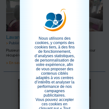
Lavande
Nous utilisons des
cookies, y compris des
>
Publié le 14/09/2024
cookies tiers, à des fins
Plusieurs ateliers ont été proposés aux résidents pour
de fonctionnement,
récupérer les feurs de lavande.
d’analyses statistiques,
de personnalisation de
> En savoir plus
votre expérience, afin
de vous proposer des
contenus ciblés
adaptés à vos centres
d’intérêts et analyser la
performance de nos
campagnes
publicitaires.
Vous pouvez accepter
ces cookies en
cliquant sur « Tout