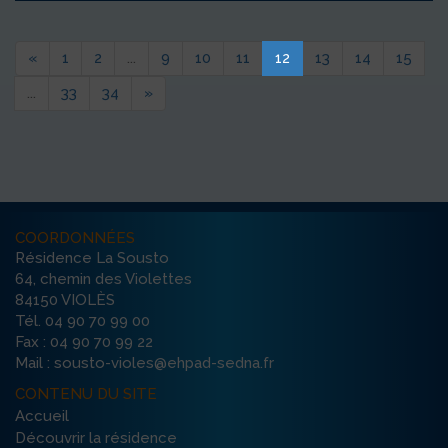
«
1
2
...
9
10
11
12
13
14
15
...
33
34
»
COORDONNÉES
Résidence La Sousto
64, chemin des Violettes
84150 VIOLÈS
Tél. 04 90 70 99 00
Fax : 04 90 70 99 22
Mail : sousto-violes@ehpad-sedna.fr
CONTENU DU SITE
Accueil
Découvrir la résidence