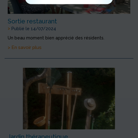
Sortie restaurant
>
Publié le 14/07/2024
Un beau moment bien apprécié des résidents.
> En savoir plus
Jardin thérapeutique