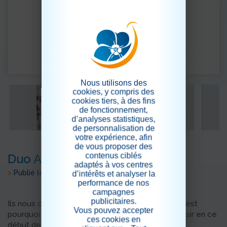
Nous utilisons des
cookies, y compris des
cookies tiers, à des fins
de fonctionnement,
d’analyses statistiques,
de personnalisation de
votre expérience, afin
de vous proposer des
contenus ciblés
Duo Antidote
adaptés à vos centres
>
Publié le 21/04/2024
d’intérêts et analyser la
performance de nos
campagnes
publicitaires.
Ils nous ont fait beaucoup rire l'année dernière, c'est
Vous pouvez accepter
pourquoi nous les avons retrouvé avec grand plaisir en ce
ces cookies en
début de printemps.