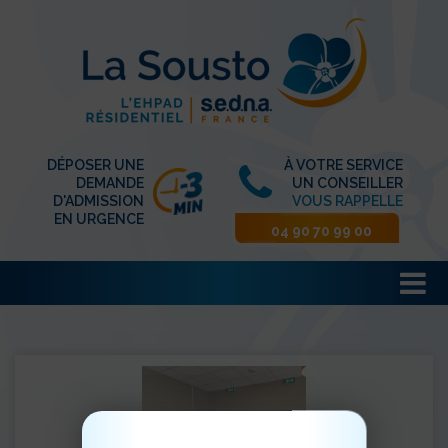
DÉPOSER UNE
À VOTRE SERVICE
DEMANDE
UN CONSEILLER
D'ADMISSION
VOUS RAPPELLE
EN URGENCE
04 90 70 99 00