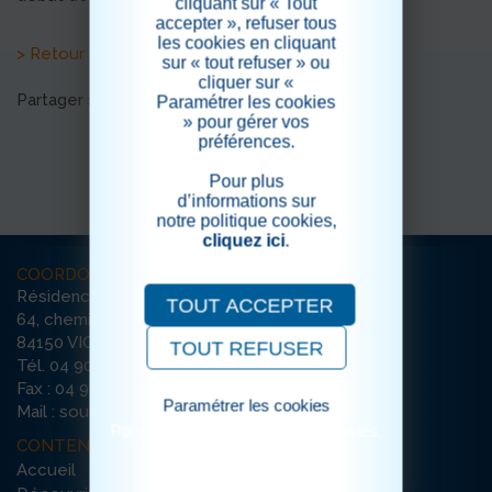
cliquant sur « Tout
accepter », refuser tous
les cookies en cliquant
> Retour aux actualités
sur « tout refuser » ou
cliquer sur «
Partager sur les réseaux sociaux
Paramétrer les cookies
» pour gérer vos
préférences.
Pour plus
d’informations sur
notre politique cookies,
cliquez ici
.
COORDONNÉES
Résidence La Sousto
TOUT ACCEPTER
64, chemin des Violettes
84150 VIOLÈS
TOUT REFUSER
Tél. 04 90 70 99 00
Fax : 04 90 70 99 22
Paramétrer les cookies
Mail : sousto-violes@ehpad-sedna.fr
Pour consulter notre politique cookies,
CONTENU DU SITE
cliquez ici
Accueil