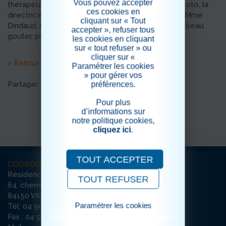
Vous pouvez accepter
thérapeutique, après le discours de Mme Guillemoto, la
ces cookies en
directrice de la Sousto, le ruban a été coupé par Mme
cliquant sur « Tout
Dindaud, référente du jardin. S'en est suivi un très beau
accepter », refuser tous
gouter, préparé par le chef Stéphane Bianchi.
les cookies en cliquant
sur « tout refuser » ou
cliquer sur «
> Retour aux actualités
Paramétrer les cookies
» pour gérer vos
Partager sur les réseaux sociaux
préférences.
Pour plus
d’informations sur
notre politique cookies,
cliquez ici
.
TOUT ACCEPTER
COORDONNÉES
Résidence La Sousto
TOUT REFUSER
64, chemin des Violettes
84150 VIOLÈS
Paramétrer les cookies
Tél. 04 90 70 99 00
Pour consulter notre politique cookies,
Fax : 04 90 70 99 22
cliquez ici