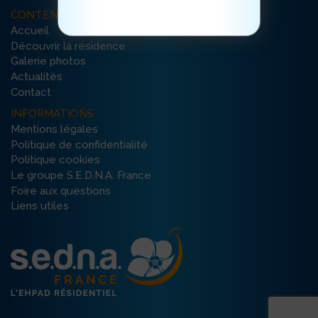
CONTENU DU SITE
Accueil
Découvrir la résidence
Galerie photos
Actualités
Contact
INFORMATIONS
Mentions légales
Politique de confidentialité
Politique cookies
Le groupe S.E.D.N.A. France
Foire aux questions
Liens utiles