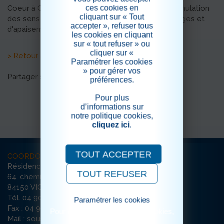
ces cookies en
Coeur à Orange. Cette méthode basée sur la stimulation
cliquant sur « Tout
des sens et permet de beaux moments de partages et
accepter », refuser tous
d'apaisements.
les cookies en cliquant
sur « tout refuser » ou
cliquer sur «
> Retour aux actualités
Paramétrer les cookies
» pour gérer vos
Partager sur les réseaux sociaux
préférences.
Pour plus
d’informations sur
notre politique cookies,
cliquez ici
.
TOUT ACCEPTER
COORDONNÉES
Résidence La Sousto
TOUT REFUSER
64, chemin des Violettes
84150 VIOLÈS
Tél. 04 90 70 99 00
Paramétrer les cookies
Fax : 04 90 70 99 22
Pour consulter notre politique cookies,
Mail : sousto-violes@ehpad-sedna.fr
cliquez ici