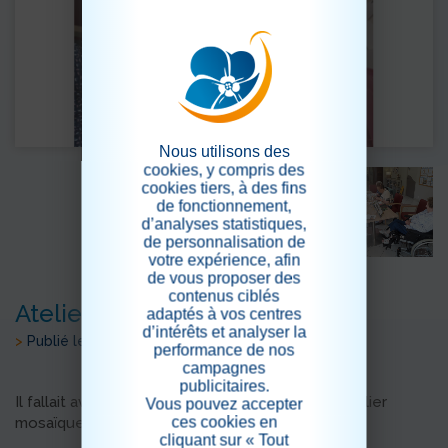
Nous utilisons des
cookies, y compris des
cookies tiers, à des fins
de fonctionnement,
d’analyses statistiques,
de personnalisation de
votre expérience, afin
de vous proposer des
contenus ciblés
Atelier créatif
adaptés à vos centres
d’intérêts et analyser la
>
Publié le 15/06/2022
performance de nos
campagnes
publicitaires.
Il fallait avoir de la patience pour participer à l'atelier
Vous pouvez accepter
ces cookies en
mosaïque.
cliquant sur « Tout