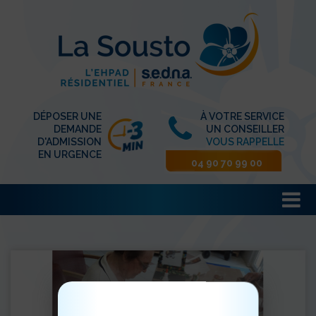
DÉPOSER UNE
À VOTRE SERVICE
DEMANDE
UN CONSEILLER
D'ADMISSION
VOUS RAPPELLE
EN URGENCE
04 90 70 99 00