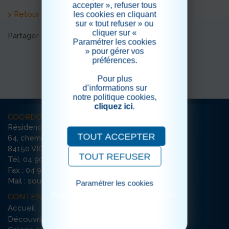
accepter », refuser tous
> Retour aux actualités
les cookies en cliquant
sur « tout refuser » ou
cliquer sur «
Partager sur les réseaux sociaux
Paramétrer les cookies
» pour gérer vos
préférences.
Pour plus
d’informations sur
notre politique cookies,
cliquez ici
.
COORDONNÉES
Résidence La Sousto
TOUT ACCEPTER
64, chemin des Violettes
84150 VIOLÈS
TOUT REFUSER
Tél. 04 90 70 99 00
Fax : 04 90 70 99 22
Mail : sousto-violes@ehpad-sedna.fr
Paramétrer les cookies
Pour consulter notre politique cookies,
CONTENU DU SITE
cliquez ici
Accueil
Découvrir la résidence